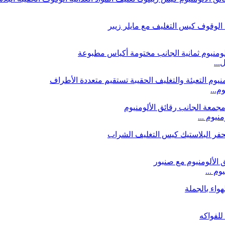
...
م...
يوم ...
م ...