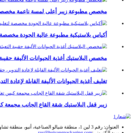
مخصص مطبوعة زيبر أعلى لمسة ناعمة مخصصة ال
أكياس بلاستيكية مطبوعة عالية الجودة مخصصة 
مخصص البلاستيك أغذية الحيوانات الأليفة حقيبة ا
تغليف أغذية الحيوانات الأليفة القابلة لإعادة ال
زيبر قفل البلاستيك شقة القاع الجانب مجمعة كي
العنوان: رقم 3 لين 1، منطقة شيالو الصناعية، أنبو، منطقة تشاوان، تشاوتشو، 515638، قوانغدونغ، الصين
بريد إلكتروني:
ray@huiyangpackaging.com