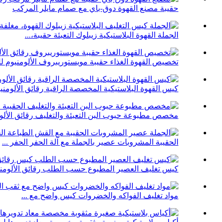
حقيبة مصنع القهوة دوق-باي مع صمام مايلر المركب
الجملة القهوة البلاستيكية زيبلوك التعبئة حقيبة،...
تخصيص القهوة الغذاء حقيبة مويستوريبروف الألومنيوم لل
كيس القهوة البلاستيكية المخصصة الراقية رقائق الألومنيو
مخصص مطبوعة حبوب البن التعبئة والتغليف رقائق الألومن
الحقيبة المشروبات عصير بالجملة مع آلة الحفر الحفر ...
كيس تغليف العصير المطبوع حسب الطلب رقائق الألومنيو
مواد تغليف الفواكه والخضروات كيس واضح مع ...