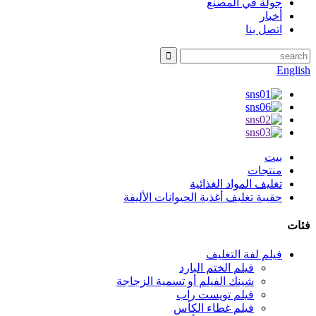
جولة في المصنع
أخبار
اتصل بنا
English
بيت
منتجات
تغليف المواد الغذائية
حقيبة تغليف أغذية الحيوانات الأليفة
فئات
فيلم لفة التغليف
فيلم الختم البارد
شينك الفيلم أو تسمية الزجاجة
فيلم تويست راب
فيلم غطاء الكأس