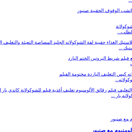
.
لطلب...
لاته...
اته بار ...
ومنيوم مع صنبور