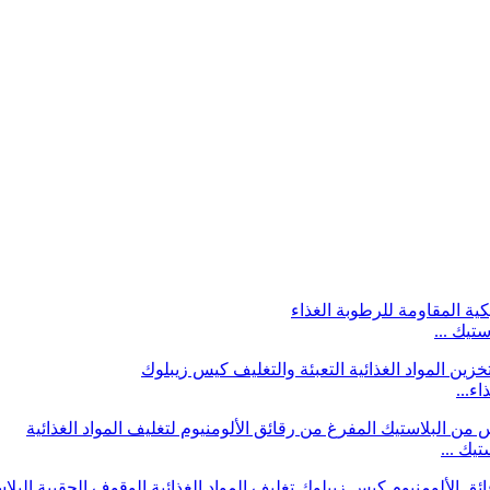
تيك ...
يك ...