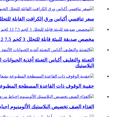
سعر تنافسي أكياس ورق الكرافت القابلة للتحلل
مخصص صديقة للبيئة قابلة للتحلل 3 كجم 7.5 12 كجم الوقوف أغذية الحيوانات الأليفة كيس التغليف البلاستيك مختومة مايلر كلب أغذية التعبئة والتغليف حقيبة
البلاستيك
حقيبة الوقوف ذات القاعدة المسطحة المطبوعة 
الغذاء الصف تخصيص البلاستيك الألومنيوم احباط