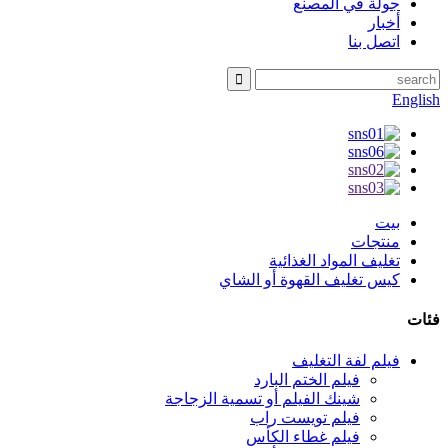
جولة في المصنع
أخبار
اتصل بنا
English
بيت
منتجات
تغليف المواد الغذائية
كيس تغليف القهوة أو الشاي
فئات
فيلم لفة التغليف
فيلم الختم البارد
شينك الفيلم أو تسمية الزجاجة
فيلم تويست راب
فيلم غطاء الكأس