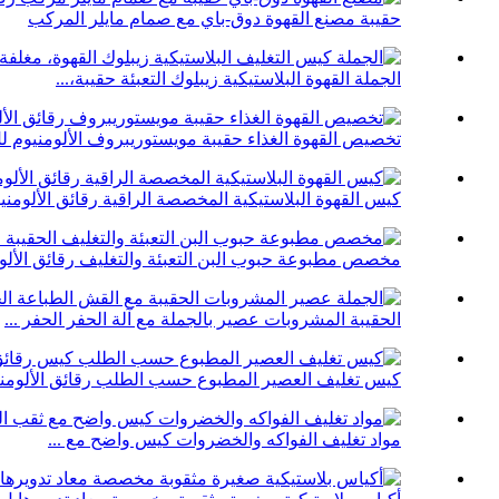
حقيبة مصنع القهوة دوق-باي مع صمام مايلر المركب
الجملة القهوة البلاستيكية زيبلوك التعبئة حقيبة،...
تخصيص القهوة الغذاء حقيبة مويستوريبروف الألومنيوم لل
كيس القهوة البلاستيكية المخصصة الراقية رقائق الألومنيو
مخصص مطبوعة حبوب البن التعبئة والتغليف رقائق الألومن
الحقيبة المشروبات عصير بالجملة مع آلة الحفر الحفر ...
كيس تغليف العصير المطبوع حسب الطلب رقائق الألومنيو
مواد تغليف الفواكه والخضروات كيس واضح مع ...