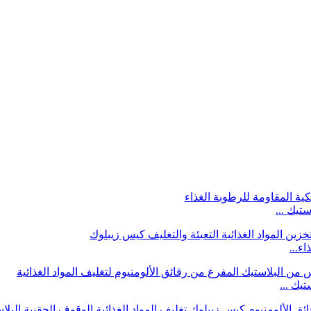
تيك ...
يك ...