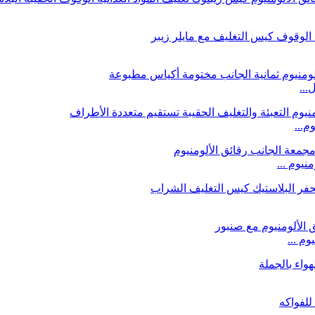
...
م...
يوم ...
م ...