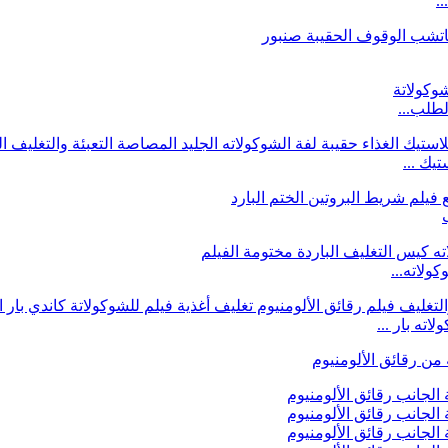
.
لطلب...
لاته...
اته بار ...